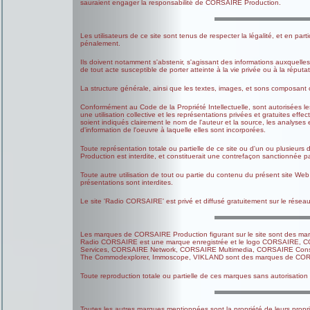
sauraient engager la responsabilité de CORSAIRE Production.
Les utilisateurs de ce site sont tenus de respecter la légalité, et en partic
pénalement.
Ils doivent notamment s'abstenir, s'agissant des informations auxquelles 
de tout acte susceptible de porter atteinte à la vie privée ou à la réput
La structure générale, ainsi que les textes, images, et sons composant
Conformément au Code de la Propriété Intellectuelle, sont autorisées le
une utilisation collective et les représentations privées et gratuites e
soient indiqués clairement le nom de l'auteur et la source, les analyses e
d'information de l'oeuvre à laquelle elles sont incorporées.
Toute représentation totale ou partielle de ce site ou d'un ou plusie
Production est interdite, et constituerait une contrefaçon sanctionnée par
Toute autre utilisation de tout ou partie du contenu du présent site We
présentations sont interdites.
Le site 'Radio CORSAIRE' est privé et diffusé gratuitement sur le réseau 
Les marques de CORSAIRE Production figurant sur le site sont des m
Radio CORSAIRE est une marque enregistrée et le logo CORSAIRE,
Services, CORSAIRE Network, CORSAIRE Multimedia, CORSAIRE Cons
The Commodexplorer, Immoscope, VIKLAND sont des marques de CORS
Toute reproduction totale ou partielle de ces marques sans autorisati
Toutes les autres marques mentionnées sont la propriété de leurs proprié