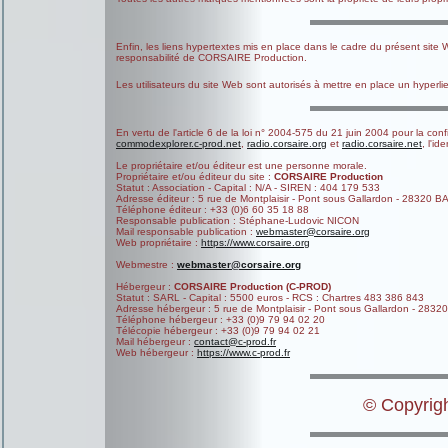
Enfin, les liens hypertextes mis en place dans le cadre du présent site
responsabilité de CORSAIRE Production.
Les utilisateurs du site Web sont autorisés à mettre en place un hyperlie
En vertu de l'article 6 de la loi n° 2004-575 du 21 juin 2004 pour la con
commodexplorer.c-prod.net
,
radio.corsaire.org
et
radio.corsaire.net
, l'i
Le propriétaire et/ou éditeur est une personne morale.
Propriétaire et/ou éditeur du site :
CORSAIRE Production
Statut : Association - Capital : N/A - SIREN : 404 179 533
Adresse éditeur : 5 rue de Montplaisir - Pont sous Gallardon - 28
Téléphone éditeur : +33 (0)6 60 35 18 88
Responsable publication : Stéphane-Ludovic NICON
Mail responsable publication :
webmaster@corsaire.org
Web propriétaire :
https://www.corsaire.org
Webmestre :
webmaster@corsaire.org
Hébergeur :
CORSAIRE Production (C-PROD)
Statut : SARL - Capital : 5500 euros - RCS : Chartres 483 386 843
Adresse hébergeur : 5 rue de Montplaisir - Pont sous Gallardon -
Téléphone hébergeur : +33 (0)9 79 94 02 20
Télécopie hébergeur : +33 (0)9 79 94 02 21
Mail hébergeur :
contact@c-prod.fr
Web hébergeur :
https://www.c-prod.fr
© Copyrig