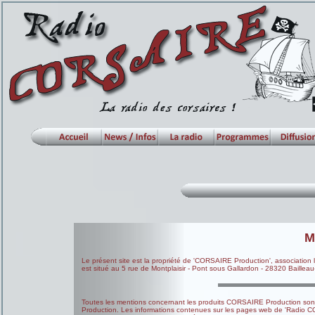
M
Le présent site est la propriété de 'CORSAIRE Production', association l
est situé au 5 rue de Montplaisir - Pont sous Gallardon - 28320 Bailleau
Toutes les mentions concernant les produits CORSAIRE Production sont 
Production. Les informations contenues sur les pages web de 'Radio CO