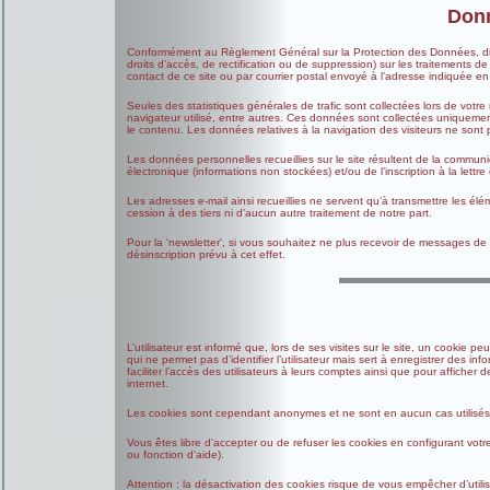
Donn
Conformément au Règlement Général sur la Protection des Données, dit «
droits d’accès, de rectification ou de suppression) sur les traitements 
contact de ce site ou par courrier postal envoyé à l’adresse indiquée e
Seules des statistiques générales de trafic sont collectées lors de votre 
navigateur utilisé, entre autres. Ces données sont collectées uniquemen
le contenu. Les données relatives à la navigation des visiteurs ne sont
Les données personnelles recueillies sur le site résultent de la commun
électronique (informations non stockées) et/ou de l’inscription à la lettre 
Les adresses e-mail ainsi recueillies ne servent qu’à transmettre les é
cession à des tiers ni d’aucun autre traitement de notre part.
Pour la 'newsletter', si vous souhaitez ne plus recevoir de messages de n
désinscription prévu à cet effet.
L’utilisateur est informé que, lors de ses visites sur le site, un cookie 
qui ne permet pas d’identifier l’utilisateur mais sert à enregistrer des inf
faciliter l’accès des utilisateurs à leurs comptes ainsi que pour affiche
internet.
Les cookies sont cependant anonymes et ne sont en aucun cas utilisés 
Vous êtes libre d'accepter ou de refuser les cookies en configurant votr
ou fonction d'aide).
Attention : la désactivation des cookies risque de vous empêcher d’utilise